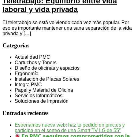
Teletrabajo: Equilibrio entre vida
laboral y vida privada
El teletrabajo se está volviendo cada vez más popular. Por
eso es importante mantener una sana separación de la vida
privada y […]
Categorías
Actualidad PMC
Cartuchos y Toners
Diseño de oficinas y espacios
Ergonomía
Instalación de Placas Solares
Integra PMC
Papel y Material de Oficina
Servicios Informáticos
Soluciones de Impresión
Entradas recientes
Estrenamos nueva web: haz tu pedido en pmc.es y
participa en el sorteo de una Smart TV LG de 55″
𝗘𝗻 𝗣𝗠𝗖 𝘀𝗲𝗴𝘂𝗶𝗺𝗼𝘀 𝗰𝗼𝗺𝗽𝗿𝗼𝗺𝗲𝘁𝗶𝗱𝗼𝘀 𝗰𝗼𝗻 𝗹𝗮