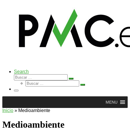
Search
Buscar
Buscar
Buscar
…
Buscar
…
Menú
MENU
Inicio
»
Medioambiente
Medioambiente