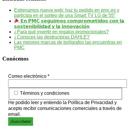
Estrenamos nueva web: haz tu pedido en pmc.es y
participa en el sorteo de una Smart TV LG de 55″
𝗘𝗻 𝗣𝗠𝗖 𝘀𝗲𝗴𝘂𝗶𝗺𝗼𝘀 𝗰𝗼𝗺𝗽𝗿𝗼𝗺𝗲𝘁𝗶𝗱𝗼𝘀 𝗰𝗼𝗻 𝗹𝗮
𝘀𝗼𝘀𝘁𝗲𝗻𝗶𝗯𝗶𝗹𝗶𝗱𝗮𝗱 𝘆 𝗹𝗮 𝗶𝗻𝗻𝗼𝘃𝗮𝗰𝗶𝗼́𝗻
¿Para qué invertir en regalos promocionales?
¿Conoces las destructoras DAHLE?
Las mejores marcas de bolígrafos las encuentras en
PMC
Conócenos
Correo electrónico
*
Términos y condiciones
He podido leer y entiendo la
Política de Privacidad
y
acepto recibir comunicaciones comerciales a través de
email.